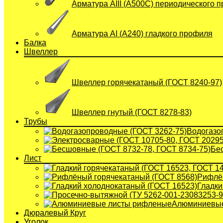
Арматура АIII (А500С) периодического 
Арматура АI (A240) гладкого профиля
Балка
Швеллер
Швеллер горячекатаный (ГОСТ 8240-97)
Швеллер гнутый (ГОСТ 8278-83)
Трубы
Водогазо
Бе
Лист
Рифлён
Гладки
Алюминиевые
Дюралевый Круг
Уголок