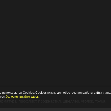
е используются Cookies. Cookies нужны для обеспечения работы сайта и анал
тся.
Условия читайте здесь
.
арматура, профлист, профнастил, швеллер, уголок, труба.