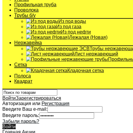
Профильная труба
Проволока
Трубы б/у
Из под воды
Из под газа
Из под нефти
Лежалая (Новая)
Нержавейка
Трубы нержавеющ
Лист нержавеющий
Профильны
Сетка
Кладочная сетка
Полоса
Квадрат
Войти
Зарегистрироваться
Авторизация или
Регистрация
Введите Ваш e-mail:
Введите пароль:
Забыли пароль?
Войти
Главная
Акции