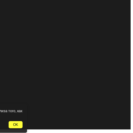
иза того, как
OK