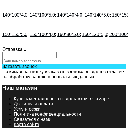
140*100*4,0
;
140*100*5,0
;
140*140*4,0
;
140*140*5,0
;
150*150
150*150*5,0
;
150*100*4,0
;
160*80*5,0
;
160*120*5,0
;
200*100*
Отправка...
Заказать звонок
Нажимая на кнопку «заказать звонок» вы даете согласие
на обработку ваших персональных данных.
Наш магазин
Купить металлопрокат с доставкой в Самаре
Доставка и оплата
Услуги резки
Политика конфиденциальности
Связаться с нами
Карта сайта