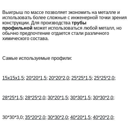
Выигрыш по массе позволяет экономить на металле и
использовать более сложные с инженерной точки зрения
конструкции.
Для производства
трубы
профильной
может использоваться любой металл, но
обычно предпочтение отдается стали различного
химического состава.
Самые используемые профили:
15х15х1,5
;
20*20*1,5
;
20*20*2,0
;
25*25*1,5
;
25*25*2,0
;
28*25*1,5
;
28*25*2,0
;
30*20*1,5
;
30*30*1,5
;
30*30*2,0
;
30*30*3,0;
35*20*2,0
;
30*30*2,0
;
40*20*1,5
;
40*20*2,0
;