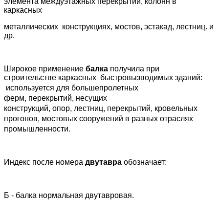
элемента междуэтажных перекрытий, колонн в
каркасных
металлических
конструкциях, мостов, эстакад, лестниц. и
др.
Широкое применение
балка
получила при
строительстве
каркасных
быстровызводимых зданий:
используется для большепролетных
ферм
,
перекрытий
,
несущих
конструкций
,
опор
,
лестниц
,
перекрытий
,
кровельных
прогонов
,
мостовых сооружений в разных отраслях
промышленности.
Индекс после номера
двутавра
обозначает:
Б - балка нормальная двутавровая.