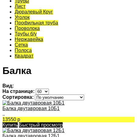
Трубы
Лист
Дюралевый Круг
Уголок
Профильная труба
Проволока
Трубы б/у
Нержавейка
Сетка
Полоса
Квадрат
Балка
Вид:
На странице:
Сортировка:
Балка двутавровая 10Б1
..
13550 р
Купить
Быстрый просмотр
Балка двутавровая 12Б1