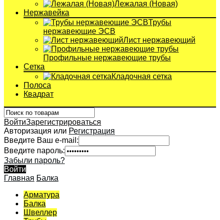
Лежалая (Новая)
Нержавейка
Трубы
нержавеющие ЭСВ
Лист нержавеющий
Профильные нержавеющие трубы
Сетка
Кладочная сетка
Полоса
Квадрат
Войти
Зарегистрироваться
Авторизация или
Регистрация
Введите Ваш e-mail:
Введите пароль:
Забыли пароль?
Войти
Главная
Балка
Арматура
Балка
Швеллер