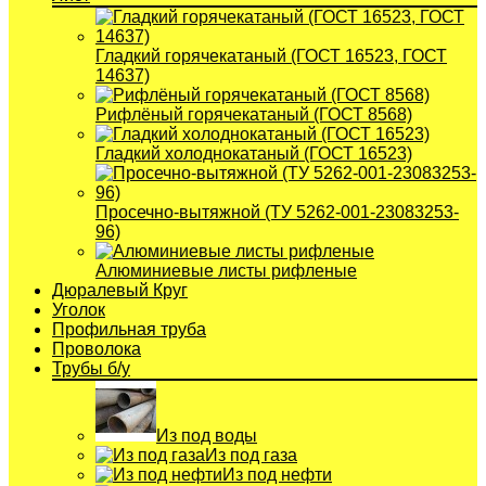
Гладкий горячекатаный (ГОСТ 16523, ГОСТ
14637)
Рифлёный горячекатаный (ГОСТ 8568)
Гладкий холоднокатаный (ГОСТ 16523)
Просечно-вытяжной (ТУ 5262-001-23083253-
96)
Алюминиевые листы рифленые
Дюралевый Круг
Уголок
Профильная труба
Проволока
Трубы б/у
Из под воды
Из под газа
Из под нефти