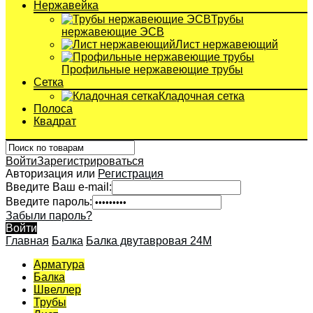
Нержавейка
Трубы
нержавеющие ЭСВ
Лист нержавеющий
Профильные нержавеющие трубы
Сетка
Кладочная сетка
Полоса
Квадрат
Войти
Зарегистрироваться
Авторизация или
Регистрация
Введите Ваш e-mail:
Введите пароль:
Забыли пароль?
Войти
Главная
Балка
Балка двутавровая 24М
Арматура
Балка
Швеллер
Трубы