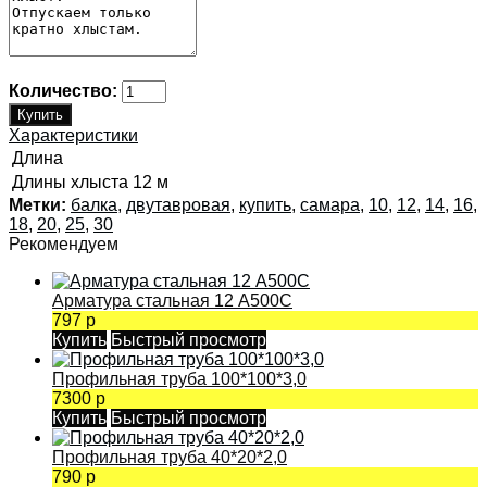
Количество:
Характеристики
Длина
Длины хлыста
12 м
Метки:
балка
,
двутавровая
,
купить
,
самара
,
10
,
12
,
14
,
16
,
18
,
20
,
25
,
30
Рекомендуем
Арматура стальная 12 А500С
797 р
Купить
Быстрый просмотр
Профильная труба 100*100*3,0
7300 р
Купить
Быстрый просмотр
Профильная труба 40*20*2,0
790 р