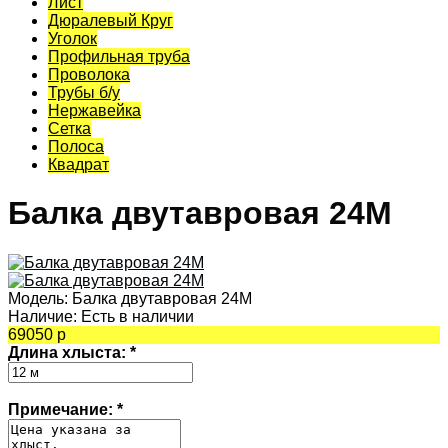
Лист
Дюралевый Круг
Уголок
Профильная труба
Проволока
Трубы б/у
Нержавейка
Сетка
Полоса
Квадрат
Балка двутавровая 24М
Модель:
Балка двутавровая 24М
Наличие:
Есть в наличии
69050 р
Длина хлыста:
*
Примечание:
*