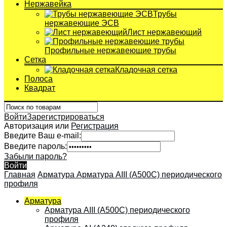
Нержавейка
Трубы
нержавеющие ЭСВ
Лист нержавеющий
Профильные нержавеющие трубы
Сетка
Кладочная сетка
Полоса
Квадрат
Войти
Зарегистрироваться
Авторизация или
Регистрация
Введите Ваш e-mail:
Введите пароль:
Забыли пароль?
Войти
Главная
Арматура
Арматура АIII (А500С) периодического
профиля
Арматура
Арматура АIII (А500С) периодического
профиля