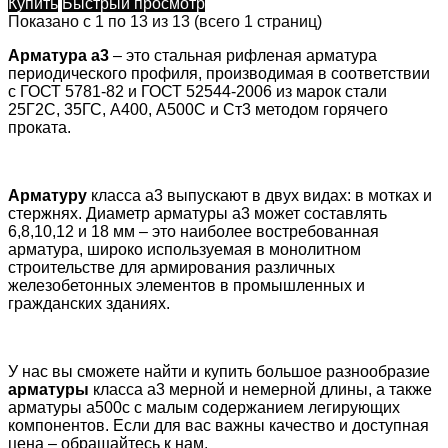
Купить
Быстрый просмотр
Показано с 1 по 13 из 13 (всего 1 страниц)
Арматура а3
– это стальная рифленая арматура
периодического профиля, производимая в соответствии
с ГОСТ 5781-82 и ГОСТ 52544-2006 из марок стали
25Г2С, 35ГС, А400, А500С и Ст3 методом горячего
проката.
Арматуру
класса а3 выпускают в двух видах: в мотках и
стержнях. Диаметр арматуры а3 может составлять
6,8,10,12 и 18 мм – это наиболее востребованная
арматура, широко используемая в монолитном
строительстве для армирования различных
железобетонных элементов в промышленных и
гражданских зданиях.
У нас вы сможете найти и купить большое разнообразие
арматуры
класса а3 мерной и немерной длины, а также
арматуры а500с с малым содержанием легирующих
компонентов. Если для вас важны качество и доступная
цена – обращайтесь к нам.