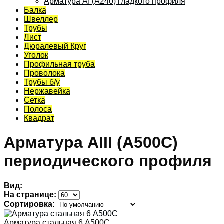
Арматура АI (A240) гладкого профиля
Балка
Швеллер
Трубы
Лист
Дюралевый Круг
Уголок
Профильная труба
Проволока
Трубы б/у
Нержавейка
Сетка
Полоса
Квадрат
Арматура АIII (А500С)
периодического профиля
Вид:
На странице:
Сортировка:
Арматура стальная 6 А500C