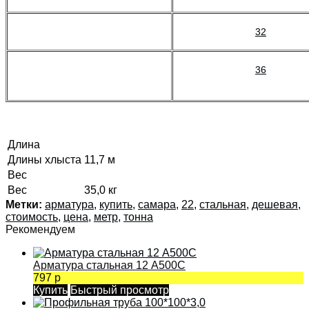
32
36
Длина
Длины хлыста
11,7 м
Вес
Вес
35,0 кг
Метки:
арматура
,
купить
,
самара
,
22
,
стальная
,
дешевая
,
стоимость
,
цена
,
метр
,
тонна
Рекомендуем
Арматура стальная 12 А500С
797 р
Купить
Быстрый просмотр