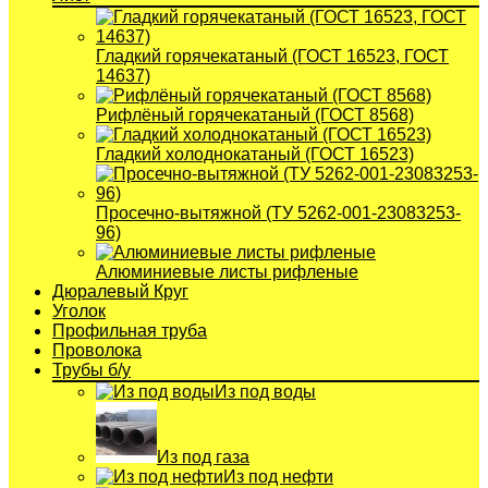
Гладкий горячекатаный (ГОСТ 16523, ГОСТ
14637)
Рифлёный горячекатаный (ГОСТ 8568)
Гладкий холоднокатаный (ГОСТ 16523)
Просечно-вытяжной (ТУ 5262-001-23083253-
96)
Алюминиевые листы рифленые
Дюралевый Круг
Уголок
Профильная труба
Проволока
Трубы б/у
Из под воды
Из под газа
Из под нефти