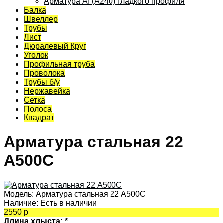
Арматура АI (A240) гладкого профиля
Балка
Швеллер
Трубы
Лист
Дюралевый Круг
Уголок
Профильная труба
Проволока
Трубы б/у
Нержавейка
Сетка
Полоса
Квадрат
Арматура стальная 22
А500С
Модель:
Арматура стальная 22 А500С
Наличие:
Есть в наличии
2550 р
Длина хлыста:
*