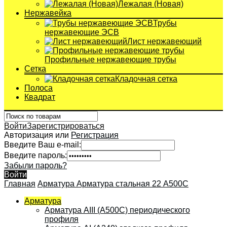
Лежалая (Новая)
Нержавейка
Трубы
нержавеющие ЭСВ
Лист нержавеющий
Профильные нержавеющие трубы
Сетка
Кладочная сетка
Полоса
Квадрат
Войти
Зарегистрироваться
Авторизация или
Регистрация
Введите Ваш e-mail:
Введите пароль:
Забыли пароль?
Войти
Главная
Арматура
Арматура стальная 22 А500С
Арматура
Арматура АIII (А500С) периодического
профиля