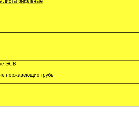
 листы рифленые
ие ЭСВ
е нержавеющие трубы