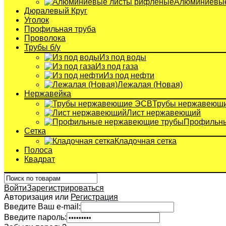
Алюминиевые
Дюралевый Круг
Уголок
Профильная труба
Проволока
Трубы б/у
Из под воды
Из под газа
Из под нефти
Лежалая (Новая)
Нержавейка
Трубы нержавеющ
Лист нержавеющий
Профильны
Сетка
Кладочная сетка
Полоса
Квадрат
Войти
Зарегистрироваться
Авторизация или
Регистрация
Введите Ваш e-mail:
Введите пароль: