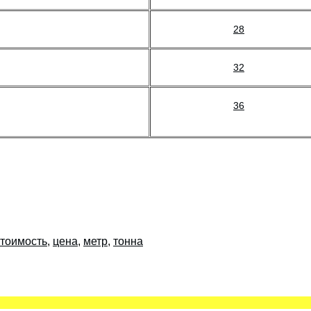
28
32
36
стоимость
,
цена
,
метр
,
тонна