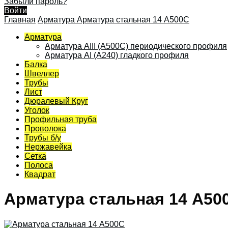
Забыли пароль?
Войти
Главная
Арматура
Арматура стальная 14 А500С
Арматура
Арматура АIII (А500С) периодического профиля
Арматура АI (A240) гладкого профиля
Балка
Швеллер
Трубы
Лист
Дюралевый Круг
Уголок
Профильная труба
Проволока
Трубы б/у
Нержавейка
Сетка
Полоса
Квадрат
Арматура стальная 14 А50