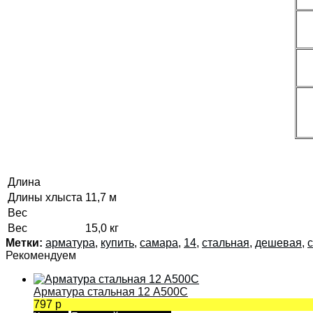
Длина
Длины хлыста
11,7 м
Вес
Вес
15,0 кг
Метки:
арматура
,
купить
,
самара
,
14
,
стальная
,
дешевая
,
Рекомендуем
Арматура стальная 12 А500С
797 р