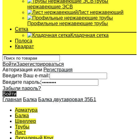
Трубы
нержавеющие ЭСВ
Лист нержавеющий
Профильные нержавеющие трубы
Сетка
Кладочная сетка
Полоса
Квадрат
Войти
Зарегистрироваться
Авторизация или
Регистрация
Введите Ваш e-mail:
Введите пароль:
Забыли пароль?
Войти
Главная
Балка
Балка двутавровая 35Б1
Арматура
Балка
Швеллер
Трубы
Лист
Дюралевый Круг