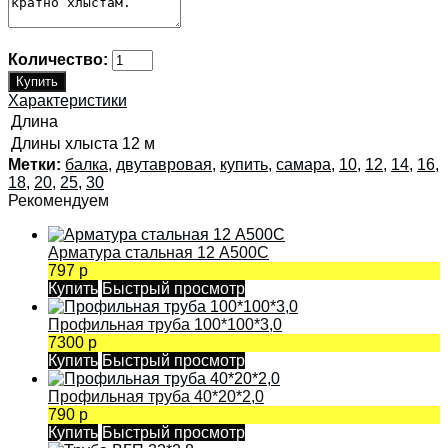
Количество:
Характеристики
Длина
Длины хлыста
12 м
Метки:
балка
,
двутавровая
,
купить
,
самара
,
10
,
12
,
14
,
16
,
18
,
20
,
25
,
30
Рекомендуем
Арматура стальная 12 А500С
797 р
Купить
Быстрый просмотр
Профильная труба 100*100*3,0
7300 р
Купить
Быстрый просмотр
Профильная труба 40*20*2,0
790 р
Купить
Быстрый просмотр