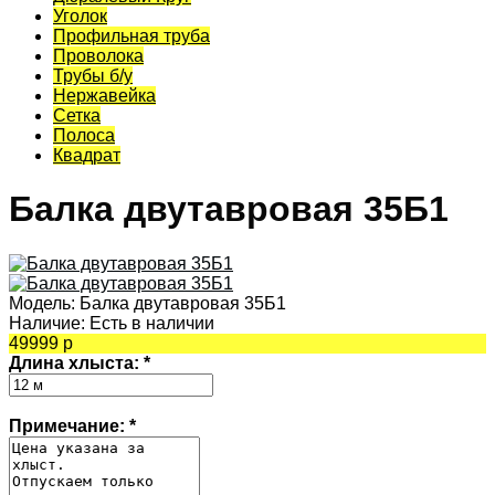
Уголок
Профильная труба
Проволока
Трубы б/у
Нержавейка
Сетка
Полоса
Квадрат
Балка двутавровая 35Б1
Модель:
Балка двутавровая 35Б1
Наличие:
Есть в наличии
49999 р
Длина хлыста:
*
Примечание:
*