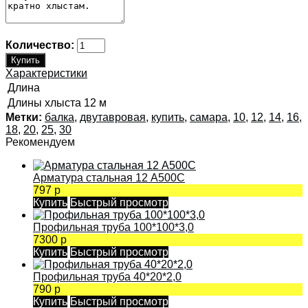
Количество:
Характеристики
Длина
Длины хлыста
12 м
Метки:
балка
,
двутавровая
,
купить
,
самара
,
10
,
12
,
14
,
16
,
18
,
20
,
25
,
30
Рекомендуем
Арматура стальная 12 А500С
797 р
Купить
Быстрый просмотр
Профильная труба 100*100*3,0
7300 р
Купить
Быстрый просмотр
Профильная труба 40*20*2,0
790 р
Купить
Быстрый просмотр