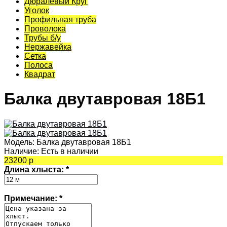
Дюралевый Круг
Уголок
Профильная труба
Проволока
Трубы б/у
Нержавейка
Сетка
Полоса
Квадрат
Балка двутавровая 18Б1
Модель:
Балка двутавровая 18Б1
Наличие:
Есть в наличии
23200 р
Длина хлыста:
*
Примечание:
*