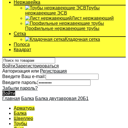
Нержавейка
Трубы
нержавеющие ЭСВ
Лист нержавеющий
Профильные нержавеющие трубы
Сетка
Кладочная сетка
Полоса
Квадрат
Войти
Зарегистрироваться
Авторизация или
Регистрация
Введите Ваш e-mail:
Введите пароль:
Забыли пароль?
Войти
Главная
Балка
Балка двутавровая 20Б1
Арматура
Балка
Швеллер
Трубы