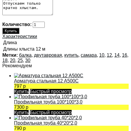
Количество:
Характеристики
Длина
Длины хлыста
12 м
Метки:
балка
,
двутавровая
,
купить
,
самара
,
10
,
12
,
14
,
16
,
18
,
20
,
25
,
30
Рекомендуем
Арматура стальная 12 А500С
797 р
Купить
Быстрый просмотр
Профильная труба 100*100*3,0
7300 р
Купить
Быстрый просмотр
Профильная труба 40*20*2,0
790 р