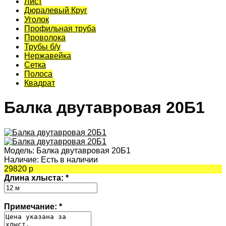
Лист
Дюралевый Круг
Уголок
Профильная труба
Проволока
Трубы б/у
Нержавейка
Сетка
Полоса
Квадрат
Балка двутавровая 20Б1
Модель:
Балка двутавровая 20Б1
Наличие:
Есть в наличии
29820 р
Длина хлыста:
*
Примечание:
*