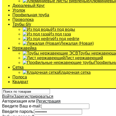
Алюминиевые
Дюралевый Круг
Уголок
Профильная труба
Проволока
Трубы б/у
Из под воды
Из под газа
Из под нефти
Лежалая (Новая)
Нержавейка
Трубы нержавеющ
Лист нержавеющий
Профильны
Сетка
Кладочная сетка
Полоса
Квадрат
Войти
Зарегистрироваться
Авторизация или
Регистрация
Введите Ваш e-mail:
Введите пароль: