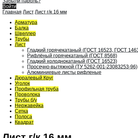
Забыли пароль?
Войти
Главная
Лист
Лист г/к 16 мм
Арматура
Балка
Швеллер
Трубы
Лист
Гладкий горячекатаный (ГОСТ 16523, ГОСТ 146
Рифлёный горячекатаный (ГОСТ 8568)
Гладкий холоднокатаный (ГОСТ 16523)
Просечно-вытяжной (ТУ 5262-001-23083253-96)
Алюминиевые листы рифленые
Дюралевый Круг
Уголок
Профильная труба
Проволока
Трубы б/у
Нержавейка
Сетка
Полоса
Квадрат
Лист г/к 16 мм