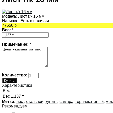
Модель:
Лист г/к 16 мм
Наличие:
Есть в наличии
77550 р
Вес:
*
Примечание:
*
Количество:
Характеристики
Вес
Вес
1,137 т
Метки:
лист
,
стальной
,
купить
,
самара
,
горячекатаный
,
мет
Рекомендуем