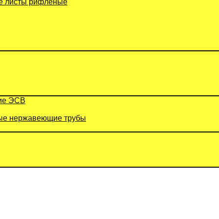
 листы рифленые
ие ЭСВ
е нержавеющие трубы