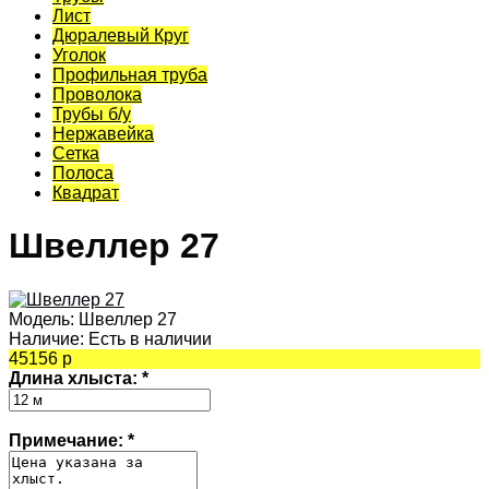
Лист
Дюралевый Круг
Уголок
Профильная труба
Проволока
Трубы б/у
Нержавейка
Сетка
Полоса
Квадрат
Швеллер 27
Модель:
Швеллер 27
Наличие:
Есть в наличии
45156 р
Длина хлыста:
*
Примечание:
*