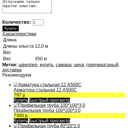
Количество:
Характеристики
Длина
Длины хлыста
12,0 м
Вес
Вес
350 кг
Метки:
швеллер
,
купить
,
самара
,
цена
,
горячекатаный
,
доставка
Рекомендуем
Арматура стальная 12 А500С
797 р
Купить
Быстрый просмотр
Профильная труба 100*100*3,0
7300 р
Купить
Быстрый просмотр