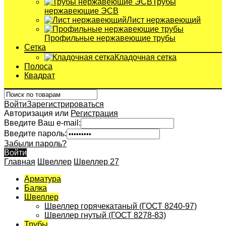
Трубы
нержавеющие ЭСВ
Лист нержавеющий
Профильные нержавеющие трубы
Сетка
Кладочная сетка
Полоса
Квадрат
Войти
Зарегистрироваться
Авторизация или
Регистрация
Введите Ваш e-mail:
Введите пароль:
Забыли пароль?
Войти
Главная
Швеллер
Швеллер 27
Арматура
Балка
Швеллер
Швеллер горячекатаный (ГОСТ 8240-97)
Швеллер гнутый (ГОСТ 8278-83)
Трубы