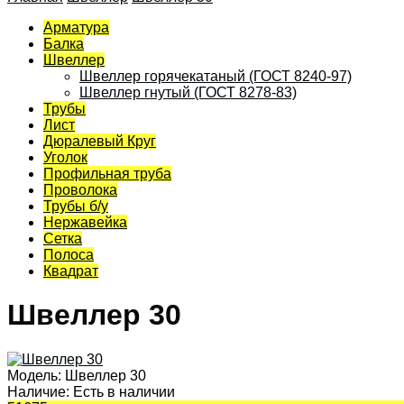
Арматура
Балка
Швеллер
Швеллер горячекатаный (ГОСТ 8240-97)
Швеллер гнутый (ГОСТ 8278-83)
Трубы
Лист
Дюралевый Круг
Уголок
Профильная труба
Проволока
Трубы б/у
Нержавейка
Сетка
Полоса
Квадрат
Швеллер 30
Модель:
Швеллер 30
Наличие:
Есть в наличии