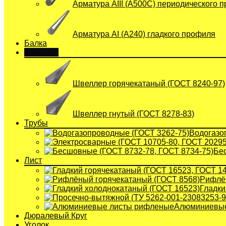
Арматура АIII (А500С) периодического 
Арматура АI (A240) гладкого профиля
Балка
Швеллер
Швеллер горячекатаный (ГОСТ 8240-97)
Швеллер гнутый (ГОСТ 8278-83)
Трубы
Водогазо
Бе
Лист
Рифлён
Гладки
Алюминиевые
Дюралевый Круг
Уголок