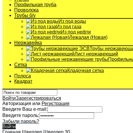
Профильная труба
Проволока
Трубы б/у
Из под воды
Из под газа
Из под нефти
Лежалая (Новая)
Нержавейка
Трубы нержавеющ
Лист нержавеющий
Профильны
Сетка
Кладочная сетка
Полоса
Квадрат
Войти
Зарегистрироваться
Авторизация или
Регистрация
Введите Ваш e-mail:
Введите пароль:
Забыли пароль?
Войти
Главная
Швеллер
Швеллер 30