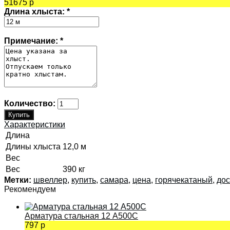
51675 р
Длина хлыста:
*
Примечание:
*
Количество:
Характеристики
Длина
Длины хлыста
12,0 м
Вес
Вес
390 кг
Метки:
швеллер
,
купить
,
самара
,
цена
,
горячекатаный
,
дос
Рекомендуем
Арматура стальная 12 А500С
797 р