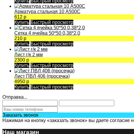
Купить
Быстрый просмотр
Арматура стальная 10 А500С
612 р
Купить
Быстрый просмотр
Сетка 4 ячейка 50*50 0,38*2,0
210 р
Купить
Быстрый просмотр
Лист г/к 2 мм
2300 р
Купить
Быстрый просмотр
Лист ПВЛ 406 (просечка)
4950 р
Купить
Быстрый просмотр
Отправка...
Заказать звонок
Нажимая на кнопку «заказать звонок» вы даете согласие 
Наш магазин