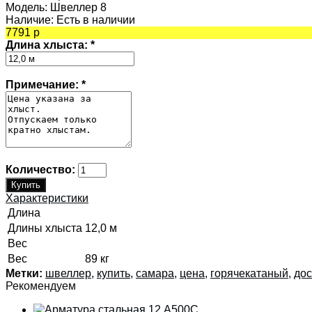
Модель:
Швеллер 8
Наличие:
Есть в наличии
7791 р
Длина хлыста:
*
Примечание:
*
Количество:
Характеристики
Длина
Длины хлыста
12,0 м
Вес
Вес
89 кг
Метки:
швеллер
,
купить
,
самара
,
цена
,
горячекатаный
,
дос
Рекомендуем