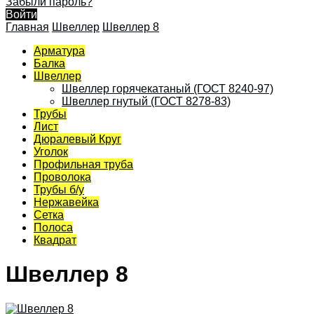
Забыли пароль?
Войти
Главная
Швеллер
Швеллер 8
Арматура
Балка
Швеллер
Швеллер горячекатаный (ГОСТ 8240-97)
Швеллер гнутый (ГОСТ 8278-83)
Трубы
Лист
Дюралевый Круг
Уголок
Профильная труба
Проволока
Трубы б/у
Нержавейка
Сетка
Полоса
Квадрат
Швеллер 8