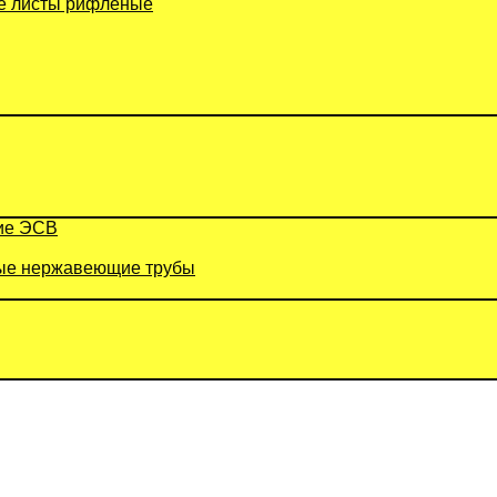
 листы рифленые
ие ЭСВ
е нержавеющие трубы