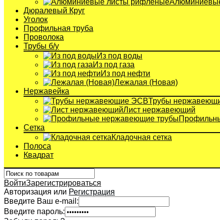
Алюминиевые
Дюралевый Круг
Уголок
Профильная труба
Проволока
Трубы б/у
Из под воды
Из под газа
Из под нефти
Лежалая (Новая)
Нержавейка
Трубы нержавеющ
Лист нержавеющий
Профильны
Сетка
Кладочная сетка
Полоса
Квадрат
Войти
Зарегистрироваться
Авторизация или
Регистрация
Введите Ваш e-mail:
Введите пароль: