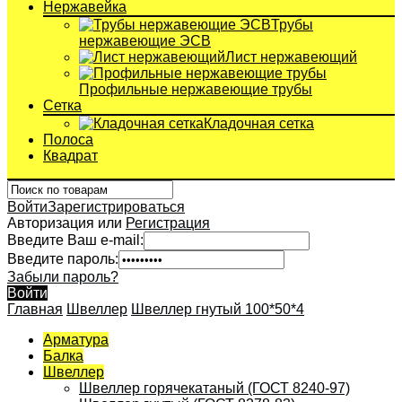
Нержавейка
Трубы
нержавеющие ЭСВ
Лист нержавеющий
Профильные нержавеющие трубы
Сетка
Кладочная сетка
Полоса
Квадрат
Войти
Зарегистрироваться
Авторизация или
Регистрация
Введите Ваш e-mail:
Введите пароль:
Забыли пароль?
Войти
Главная
Швеллер
Швеллер гнутый 100*50*4
Арматура
Балка
Швеллер
Швеллер горячекатаный (ГОСТ 8240-97)