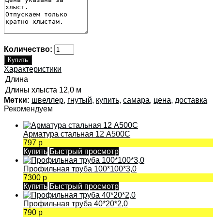
Количество:
Характеристики
Длина
Длины хлыста
12,0 м
Метки:
швеллер
,
гнутый
,
купить
,
самара
,
цена
,
доставка
Рекомендуем
Арматура стальная 12 А500С
797 р
Купить
Быстрый просмотр
Профильная труба 100*100*3,0
7300 р
Купить
Быстрый просмотр
Профильная труба 40*20*2,0
790 р