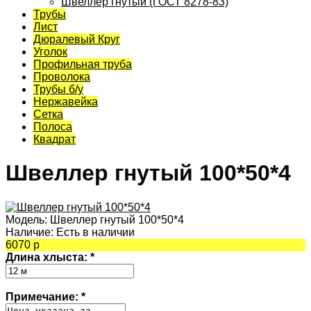
Швеллер гнутый (ГОСТ 8278-83)
Трубы
Лист
Дюралевый Круг
Уголок
Профильная труба
Проволока
Трубы б/у
Нержавейка
Сетка
Полоса
Квадрат
Швеллер гнутый 100*50*4
Модель:
Швеллер гнутый 100*50*4
Наличие:
Есть в наличии
6070 р
Длина хлыста:
*
Примечание:
*