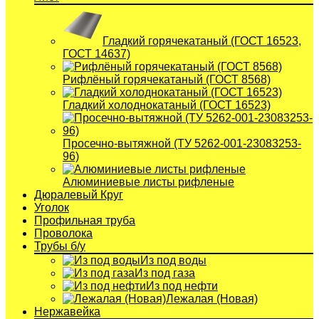
Гладкий горячекатаный (ГОСТ 16523,
ГОСТ 14637)
Рифлёный горячекатаный (ГОСТ 8568)
Гладкий холоднокатаный (ГОСТ 16523)
Просечно-вытяжной (ТУ 5262-001-23083253-
96)
Алюминиевые листы рифленые
Дюралевый Круг
Уголок
Профильная труба
Проволока
Трубы б/у
Из под воды
Из под газа
Из под нефти
Лежалая (Новая)
Нержавейка