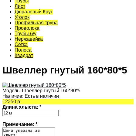
Трубы
Лист
Дюралевый Круг
Уголок
Профильная труба
Проволока
Трубы б/у
Нержавейка
Сетка
Полоса
Квадрат
Швеллер гнутый 160*80*5
Модель:
Швеллер гнутый 160*80*5
Наличие:
Есть в наличии
12350 р
Длина хлыста:
*
Примечание:
*