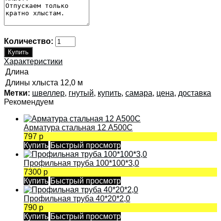
Количество:
Характеристики
Длина
Длины хлыста
12,0 м
Метки:
швеллер
,
гнутый
,
купить
,
самара
,
цена
,
доставка
Рекомендуем
Арматура стальная 12 А500С
797 р
Купить
Быстрый просмотр
Профильная труба 100*100*3,0
7300 р
Купить
Быстрый просмотр
Профильная труба 40*20*2,0
790 р
Купить
Быстрый просмотр