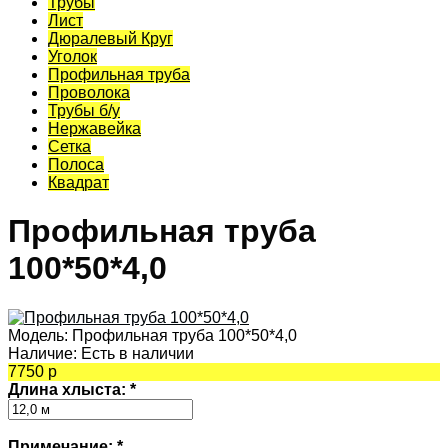
Трубы
Лист
Дюралевый Круг
Уголок
Профильная труба
Проволока
Трубы б/у
Нержавейка
Сетка
Полоса
Квадрат
Профильная труба
100*50*4,0
Модель:
Профильная труба 100*50*4,0
Наличие:
Есть в наличии
7750 р
Длина хлыста:
*
Примечание:
*