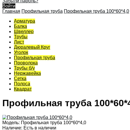
Забыли пароль?
Войти
Главная
Профильная труба
Профильная труба 100*60*4,0
Арматура
Балка
Швеллер
Трубы
Лист
Дюралевый Круг
Уголок
Профильная труба
Проволока
Трубы б/у
Нержавейка
Сетка
Полоса
Квадрат
Профильная труба 100*60*
Модель:
Профильная труба 100*60*4,0
Наличие:
Есть в наличии