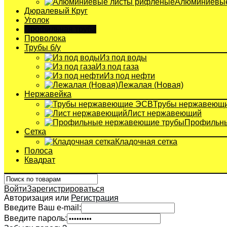
Алюминиевые
Дюралевый Круг
Уголок
Профильная труба
Проволока
Трубы б/у
Из под воды
Из под газа
Из под нефти
Лежалая (Новая)
Нержавейка
Трубы нержавеющ
Лист нержавеющий
Профильны
Сетка
Кладочная сетка
Полоса
Квадрат
Войти
Зарегистрироваться
Авторизация или
Регистрация
Введите Ваш e-mail:
Введите пароль: