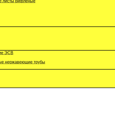
 листы рифленые
ие ЭСВ
е нержавеющие трубы