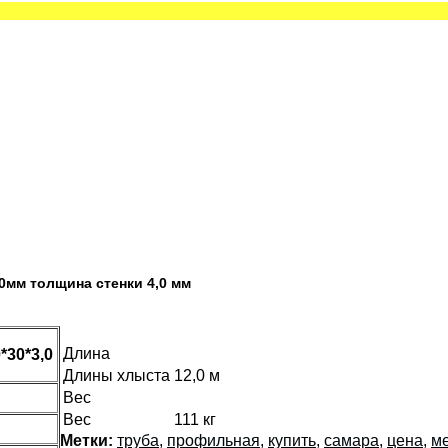
0мм толщина стенки 4,0 мм
Длина
*30*3,0
Длины хлыста
12,0 м
Вес
Вес
111 кг
Метки:
труба
,
профильная
,
купить
,
самара
,
цена
,
м