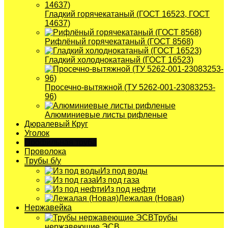
Гладкий горячекатаный (ГОСТ 16523, ГОСТ
14637)
Рифлёный горячекатаный (ГОСТ 8568)
Гладкий холоднокатаный (ГОСТ 16523)
Просечно-вытяжной (ТУ 5262-001-23083253-
96)
Алюминиевые листы рифленые
Дюралевый Круг
Уголок
Профильная труба
Проволока
Трубы б/у
Из под воды
Из под газа
Из под нефти
Лежалая (Новая)
Нержавейка
Трубы
нержавеющие ЭСВ