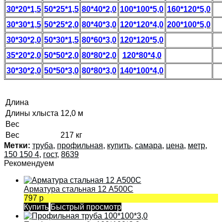
30*20*1,5
50*25*1,5
80*40*2,0
100*100*5,0
160*120*5,0
30*30*1,5
50*25*2,0
80*40*3,0
120*120*4,0
200*100*5,0
30*30*2,0
50*30*1,5
80*60*3,0
120*120*5,0
35*20*2,0
50*50*2,0
80*80*2,0
120*80*4,0
30*30*2,0
50*50*3,0
80*80*3,0
140*100*4,0
Длина
Длины хлыста
12,0 м
Вес
Вес
217 кг
Метки:
труба
,
профильная
,
купить
,
самара
,
цена
,
метр
,
150 150 4
,
гост
,
8639
Рекомендуем
Арматура стальная 12 А500С
797 р
Купить
Быстрый просмотр