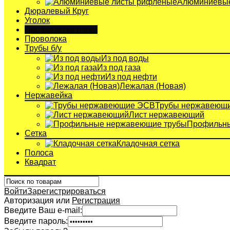
Алюминиевые
Дюралевый Круг
Уголок
Профильная труба
Проволока
Трубы б/у
Из под воды
Из под газа
Из под нефти
Лежалая (Новая)
Нержавейка
Трубы нержавеющ
Лист нержавеющий
Профильны
Сетка
Кладочная сетка
Полоса
Квадрат
Войти
Зарегистрироваться
Авторизация или
Регистрация
Введите Ваш e-mail:
Введите пароль: