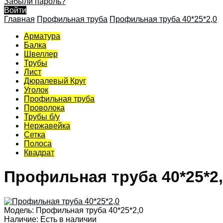
Забыли пароль?
Войти
Главная
Профильная труба
Профильная труба 40*25*2,0
Арматура
Балка
Швеллер
Трубы
Лист
Дюралевый Круг
Уголок
Профильная труба
Проволока
Трубы б/у
Нержавейка
Сетка
Полоса
Квадрат
Профильная труба 40*25*2
Модель:
Профильная труба 40*25*2,0
Наличие:
Есть в наличии