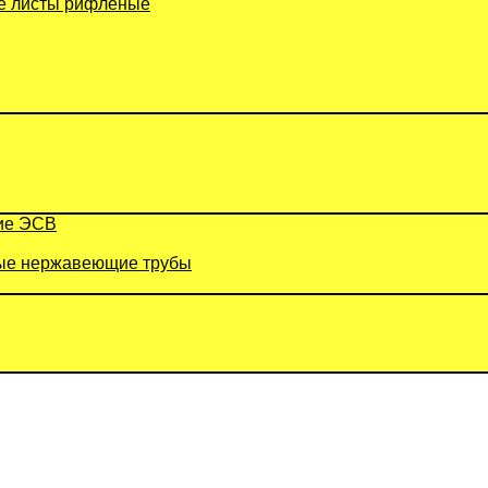
 листы рифленые
ие ЭСВ
е нержавеющие трубы