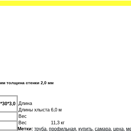
мм толщина стенки 2,0 мм
Длина
*30*3,0
Длины хлыста
6,0 м
Вес
Вес
11,3 кг
Метки:
труба
,
профильная
,
купить
,
самара
,
цена
,
м