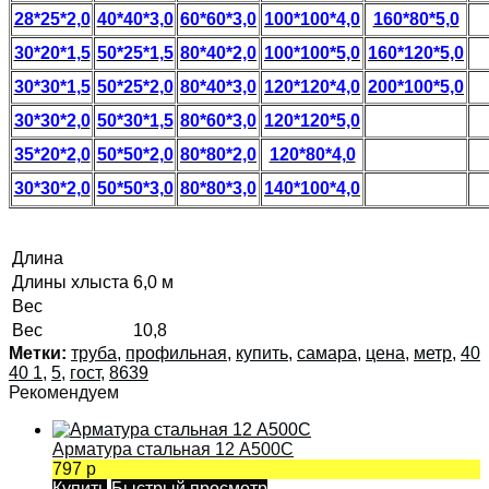
28*25*2,0
40*40*3,0
60*60*3,0
100*100*4,0
160*80*5,0
30*20*1,5
50*25*1,5
80*40*2,0
100*100*5,0
160*120*5,0
30*30*1,5
50*25*2,0
80*40*3,0
120*120*4,0
200*100*5,0
30*30*2,0
50*30*1,5
80*60*3,0
120*120*5,0
35*20*2,0
50*50*2,0
80*80*2,0
120*80*4,0
30*30*2,0
50*50*3,0
80*80*3,0
140*100*4,0
Длина
Длины хлыста
6,0 м
Вес
Вес
10,8
Метки:
труба
,
профильная
,
купить
,
самара
,
цена
,
метр
,
40
40 1
,
5
,
гост
,
8639
Рекомендуем
Арматура стальная 12 А500С
797 р
Купить
Быстрый просмотр