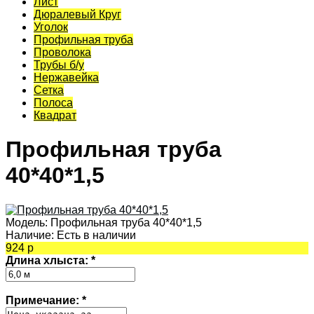
Лист
Дюралевый Круг
Уголок
Профильная труба
Проволока
Трубы б/у
Нержавейка
Сетка
Полоса
Квадрат
Профильная труба
40*40*1,5
Модель:
Профильная труба 40*40*1,5
Наличие:
Есть в наличии
924 р
Длина хлыста:
*
Примечание:
*