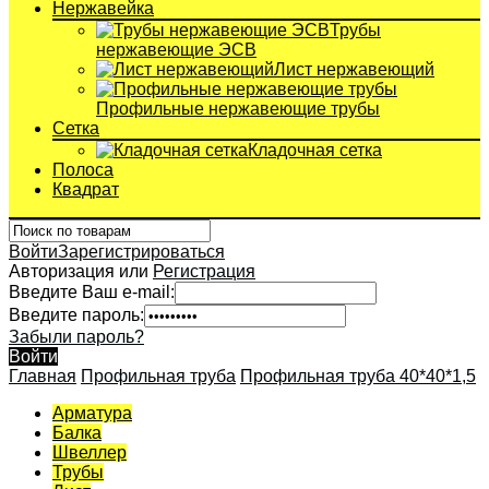
Нержавейка
Трубы
нержавеющие ЭСВ
Лист нержавеющий
Профильные нержавеющие трубы
Сетка
Кладочная сетка
Полоса
Квадрат
Войти
Зарегистрироваться
Авторизация или
Регистрация
Введите Ваш e-mail:
Введите пароль:
Забыли пароль?
Войти
Главная
Профильная труба
Профильная труба 40*40*1,5
Арматура
Балка
Швеллер
Трубы