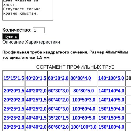
Количество:
Описание
Характеристики
Профильная труба квадратного сечения. Размер 40мм*40мм
толщина стенки 1,5 мм
СОРТАМЕНТ ПРОФИЛЬНЫХ ТРУБ
15*15*1,5
40*20*1,5
60*30*2,0
80*80*4,0
140*100*5,0
30
20*20*1,5
40*20*2,0
60*30*3,0
80*80*5,0
140*140*4,0
20*20*2,0
40*25*1,5
60*40*2,0
100*50*3,0
140*140*5,0
25*25*1,5
40*25*2,0
60*40*3,0
100*60*4,0
150*150*4,0
25*25*2,0
40*40*1,5
35*20*1,5
100*60*5,0
150*150*5,0
28*25*1,5
40*40*2,0
60*60*2,0
100*100*3,0
150*100*4,0