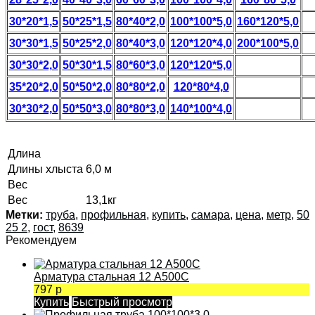
30*20*1,5
50*25*1,5
80*40*2,0
100*100*5,0
160*120*5,0
30*30*1,5
50*25*2,0
80*40*3,0
120*120*4,0
200*100*5,0
30*30*2,0
50*30*1,5
80*60*3,0
120*120*5,0
35*20*2,0
50*50*2,0
80*80*2,0
120*80*4,0
30*30*2,0
50*50*3,0
80*80*3,0
140*100*4,0
Длина
Длины хлыста
6,0 м
Вес
Вес
13,1кг
Метки:
труба
,
профильная
,
купить
,
самара
,
цена
,
метр
,
50
25 2
,
гост
,
8639
Рекомендуем
Арматура стальная 12 А500С
797 р
Купить
Быстрый просмотр