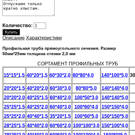
Количество:
Описание
Характеристики
Профильная труба прямоугольного сечения. Размер
50мм*25мм толщина стенки 2,0 мм
СОРТАМЕНТ ПРОФИЛЬНЫХ ТРУБ
15*15*1,5
40*20*1,5
60*30*2,0
80*80*4,0
140*100*5,0
30
20*20*1,5
40*20*2,0
60*30*3,0
80*80*5,0
140*140*4,0
20*20*2,0
40*25*1,5
60*40*2,0
100*50*3,0
140*140*5,0
25*25*1,5
40*25*2,0
60*40*3,0
100*60*4,0
150*150*4,0
25*25*2,0
40*40*1,5
35*20*1,5
100*60*5,0
150*150*5,0
28*25*1,5
40*40*2,0
60*60*2,0
100*100*3,0
150*100*4,0
28*25*2,0
40*40*3,0
60*60*3,0
100*100*4,0
160*80*5,0