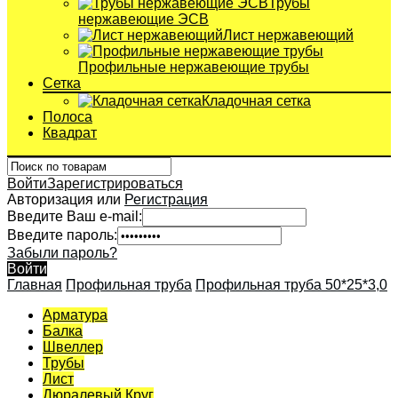
Трубы
нержавеющие ЭСВ
Лист нержавеющий
Профильные нержавеющие трубы
Сетка
Кладочная сетка
Полоса
Квадрат
Войти
Зарегистрироваться
Авторизация или
Регистрация
Введите Ваш e-mail:
Введите пароль:
Забыли пароль?
Войти
Главная
Профильная труба
Профильная труба 50*25*3,0
Арматура
Балка
Швеллер
Трубы
Лист
Дюралевый Круг