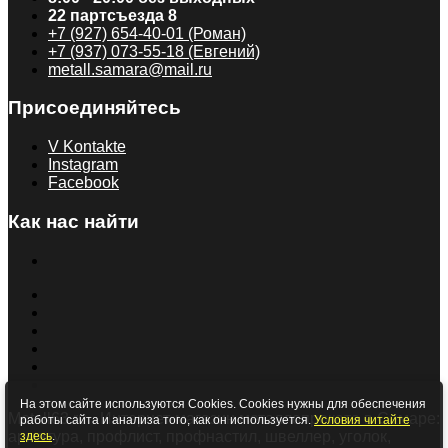
22 партсъезда 8
+7 (927) 654-40-01 (Роман)
+7 (937) 073-55-18 (Евгений)
metall.samara@mail.ru
Присоединяйтесь
V Kontakte
Instagram
Facebook
Как нас найти
На этом сайте используются Cookies. Cookies нужны для обеспечения
Metall63.ru - Интернет-магазин металлопроката в Самаре:
работы сайта и анализа того, как он используется.
Условия читайте
арматура, профлист, профнастил, швеллер, уголок,
здесь
.