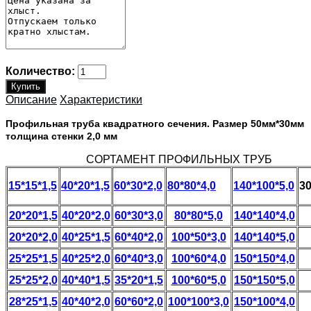
Количество:
Описание
Характеристики
Профильная труба квадратного сечения. Размер 50мм*30мм
толщина стенки 2,0 мм
СОРТАМЕНТ ПРОФИЛЬНЫХ ТРУБ
15*15*1,5
40*20*1,5
60*30*2,0
80*80*4,0
140*100*5,0
30
20*20*1,5
40*20*2,0
60*30*3,0
80*80*5,0
140*140*4,0
20*20*2,0
40*25*1,5
60*40*2,0
100*50*3,0
140*140*5,0
25*25*1,5
40*25*2,0
60*40*3,0
100*60*4,0
150*150*4,0
25*25*2,0
40*40*1,5
35*20*1,5
100*60*5,0
150*150*5,0
28*25*1,5
40*40*2,0
60*60*2,0
100*100*3,0
150*100*4,0