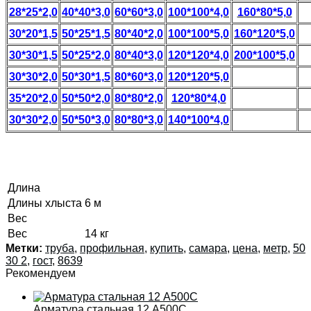
28*25*2,0
40*40*3,0
60*60*3,0
100*100*4,0
160*80*5,0
30*20*1,5
50*25*1,5
80*40*2,0
100*100*5,0
160*120*5,0
30*30*1,5
50*25*2,0
80*40*3,0
120*120*4,0
200*100*5,0
30*30*2,0
50*30*1,5
80*60*3,0
120*120*5,0
35*20*2,0
50*50*2,0
80*80*2,0
120*80*4,0
30*30*2,0
50*50*3,0
80*80*3,0
140*100*4,0
Длина
Длины хлыста
6 м
Вес
Вес
14 кг
Метки:
труба
,
профильная
,
купить
,
самара
,
цена
,
метр
,
50
30 2
,
гост
,
8639
Рекомендуем
Арматура стальная 12 А500С