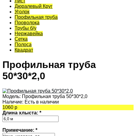
Лист
Дюралевый Круг
Уголок
Профильная труба
Проволока
Трубы б/у
Нержавейка
Сетка
Полоса
Квадрат
Профильная труба
50*30*2,0
Модель:
Профильная труба 50*30*2,0
Наличие:
Есть в наличии
1060 р
Длина хлыста:
*
Примечание:
*