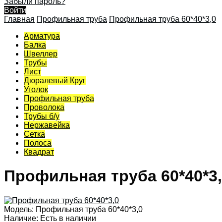
Забыли пароль?
Войти
Главная
Профильная труба
Профильная труба 60*40*3,0
Арматура
Балка
Швеллер
Трубы
Лист
Дюралевый Круг
Уголок
Профильная труба
Проволока
Трубы б/у
Нержавейка
Сетка
Полоса
Квадрат
Профильная труба 60*40*3
Модель:
Профильная труба 60*40*3,0
Наличие:
Есть в наличии