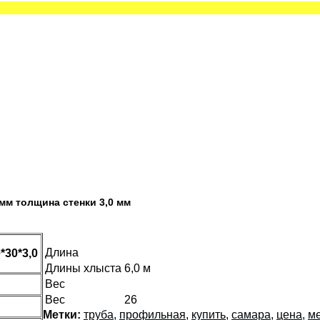
мм толщина стенки 3,0 мм
Длина
*30*3,0
Длины хлыста
6,0 м
Вес
Вес
26
Метки:
труба
,
профильная
,
купить
,
самара
,
цена
,
м