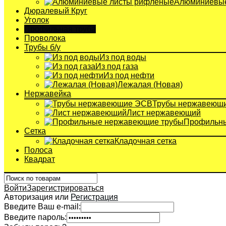
Алюминиевые
Дюралевый Круг
Уголок
Профильная труба
Проволока
Трубы б/у
Из под воды
Из под газа
Из под нефти
Лежалая (Новая)
Нержавейка
Трубы нержавеющ
Лист нержавеющий
Профильны
Сетка
Кладочная сетка
Полоса
Квадрат
Войти
Зарегистрироваться
Авторизация или
Регистрация
Введите Ваш e-mail:
Введите пароль: