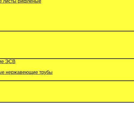
 листы рифленые
ие ЭСВ
е нержавеющие трубы