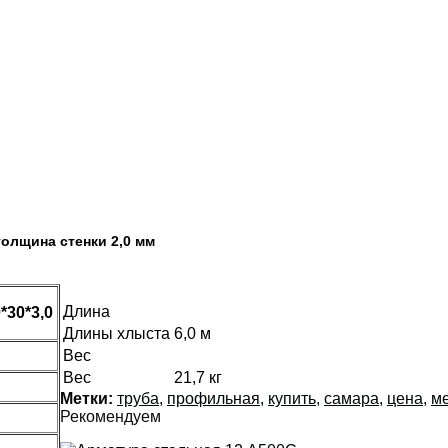
олщина стенки 2,0 мм
Длина
*30*3,0
Длины хлыста
6,0 м
Вес
Вес
21,7 кг
Метки:
труба
,
профильная
,
купить
,
самара
,
цена
,
м
Рекомендуем