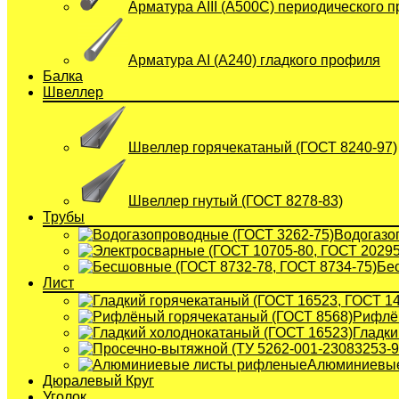
Арматура АIII (А500С) периодического 
Арматура АI (A240) гладкого профиля
Балка
Швеллер
Швеллер горячекатаный (ГОСТ 8240-97)
Швеллер гнутый (ГОСТ 8278-83)
Трубы
Водогазо
Бе
Лист
Рифлён
Гладки
Алюминиевые
Дюралевый Круг
Уголок