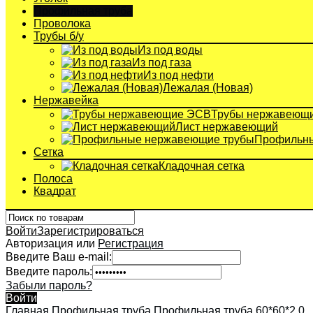
Профильная труба
Проволока
Трубы б/у
Из под воды
Из под газа
Из под нефти
Лежалая (Новая)
Нержавейка
Трубы нержавеющ
Лист нержавеющий
Профильны
Сетка
Кладочная сетка
Полоса
Квадрат
Войти
Зарегистрироваться
Авторизация или
Регистрация
Введите Ваш e-mail:
Введите пароль:
Забыли пароль?
Войти
Главная
Профильная труба
Профильная труба 60*60*2,0