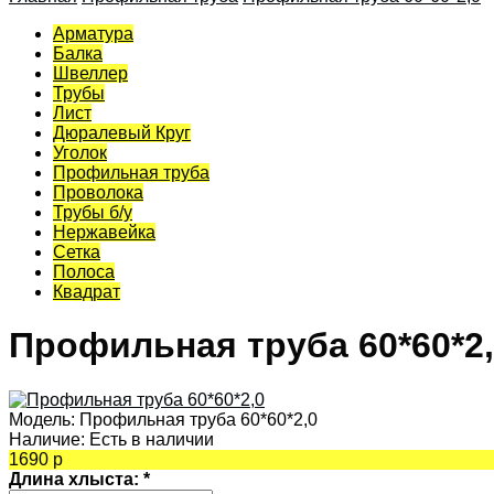
Арматура
Балка
Швеллер
Трубы
Лист
Дюралевый Круг
Уголок
Профильная труба
Проволока
Трубы б/у
Нержавейка
Сетка
Полоса
Квадрат
Профильная труба 60*60*2
Модель:
Профильная труба 60*60*2,0
Наличие:
Есть в наличии
1690 р
Длина хлыста:
*