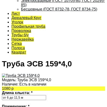
Электросварные (ГОСТ 10705-80, ГОСТ 20295-
85)
Бесшовные (ГОСТ 8732-78, ГОСТ 8734-75)
Лист
Дюралевый Круг
Уголок
Профильная труба
Проволока
Трубы б/у
Нержавейка
Сетка
Полоса
Квадрат
Труба ЭСВ 159*4,0
Модель:
Труба ЭСВ 159*4,0
Наличие:
Есть в наличии
1080 р
Длина хлыста:
*
Примечание:
*