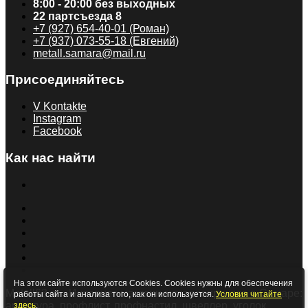
8:00 - 20:00 без выходных
22 партсъезда 8
+7 (927) 654-40-01 (Роман)
+7 (937) 073-55-18 (Евгений)
metall.samara@mail.ru
Присоединяйтесь
V Kontakte
Instagram
Facebook
Как нас найти
На этом сайте используются Cookies. Cookies нужны для обеспечения
Metall63.ru - Интернет-магазин металлопроката в Самаре:
работы сайта и анализа того, как он используется.
Условия читайте
арматура, профлист, профнастил, швеллер, уголок,
здесь
.