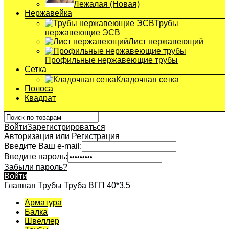
Лежалая (Новая)
Нержавейка
Трубы
нержавеющие ЭСВ
Лист нержавеющий
Профильные нержавеющие трубы
Сетка
Кладочная сетка
Полоса
Квадрат
Войти
Зарегистрироваться
Авторизация или
Регистрация
Введите Ваш e-mail:
Введите пароль:
Забыли пароль?
Войти
Главная
Трубы
Труба ВГП 40*3,5
Арматура
Балка
Швеллер