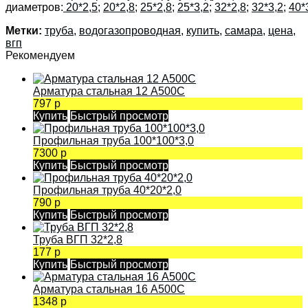
диаметров:
20*2,5
;
20*2,8
;
25*2,8
;
25*3,2
;
32*2,8
;
32*3,2
;
40*
Метки:
труба
,
водогазопроводная
,
купить
,
самара
,
цена
,
вгп
Рекомендуем
Арматура стальная 12 А500С
797 р
Купить
Быстрый просмотр
Профильная труба 100*100*3,0
7300 р
Купить
Быстрый просмотр
Профильная труба 40*20*2,0
790 р
Купить
Быстрый просмотр
Труба ВГП 32*2,8
177 р
Купить
Быстрый просмотр
Арматура стальная 16 А500С
1348 р