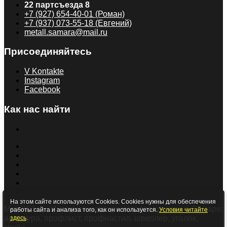
22 партсъезда 8
+7 (927) 654-40-01 (Роман)
+7 (937) 073-55-18 (Евгений)
metall.samara@mail.ru
Присоединяйтесь
V Kontakte
Instagram
Facebook
Как нас найти
На этом сайте используются Cookies. Cookies нужны для обеспечения
Metall63.ru - Интернет-магазин металлопроката в Самаре:
работы сайта и анализа того, как он используется.
Условия читайте
арматура, профлист, профнастил, швеллер, уголок,
здесь
.