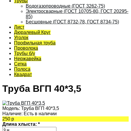
Трубы
Водогазопроводные (ГОСТ 3262-75)
Электросварные (ГОСТ 10705-80, ГОСТ 20295-
85)
Бесшовные (ГОСТ 8732-78, ГОСТ 8734-75)
Лист
Дюралевый Круг
Уголок
Профильная труба
Проволока
Трубы б/у
Нержавейка
Сетка
Полоса
Квадрат
Труба ВГП 40*3,5
Модель:
Труба ВГП 40*3,5
Наличие:
Есть в наличии
250 р
Длина хлыста:
*