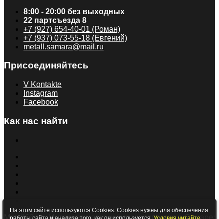
8:00 - 20:00 без выходных
22 партсъезда 8
+7 (927) 654-40-01 (Роман)
+7 (937) 073-55-18 (Евгений)
metall.samara@mail.ru
Присоединяйтесь
V Kontakte
Instagram
Facebook
Как нас найти
На этом сайте используются Cookies. Cookies нужны для обеспечения
Metall63.ru - Интернет-магазин металлопроката в Самаре:
работы сайта и анализа того, как он используется.
Условия читайте