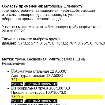
Область применения
: автопромышленность,
тракторостроение, авиационная, нефтедобывающая
отрасль, водопроводы, газопроводы, угольная,
оборонная промышленность и др.
У нас вы можете заказать бесшовную трубу марки стали
20 или 09Г2С.
Также вы можете выбрать другой
диаметр:
57*3,5
;
57*4,0
;
57*5,0
;
76*3,5
;
76*4,0
;
76*5,0
;
76*6,0
Метки:
труба
,
бесшовная
,
купить
,
самара
,
цена
Рекомендуем
Арматура стальная 12 А500С
797 р
Купить
Быстрый просмотр
Профильная труба 100*100*3,0
7300 р
Купить
Быстрый просмотр