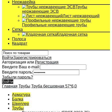
Нержавейка
Трубы
нержавеющие ЭСВ
Лист нержавеющий
Профильные нержавеющие трубы
Сетка
Кладочная сетка
Полоса
Квадрат
Войти
Зарегистрироваться
Авторизация или
Регистрация
Введите Ваш e-mail:
Введите пароль:
Забыли пароль?
Войти
Главная
Трубы
Труба бесшовная 57*6,0
Арматура
Балка
Швеллер
Трубы