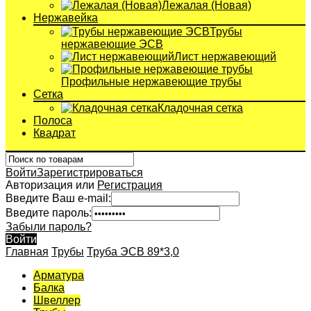
Лежалая (Новая)
Нержавейка
Трубы
нержавеющие ЭСВ
Лист нержавеющий
Профильные нержавеющие трубы
Сетка
Кладочная сетка
Полоса
Квадрат
Войти
Зарегистрироваться
Авторизация или
Регистрация
Введите Ваш e-mail:
Введите пароль:
Забыли пароль?
Войти
Главная
Трубы
Труба ЭСВ 89*3,0
Арматура
Балка
Швеллер