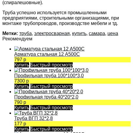
(спиралешовные).
Труба успешно используется промышленными
предприятиями, строительными организациями, при
монтаже трубопроводов, производстве мебели и тд.
Метки:
труба
,
электросварная
,
купить
,
самара
,
цена
Рекомендуем
Арматура стальная 12 А500С
797 р
Купить
Быстрый просмотр
Профильная труба 100*100*3,0
7300 р
Купить
Быстрый просмотр
Профильная труба 40*20*2,0
790 р
Купить
Быстрый просмотр
Труба ВГП 32*2,8
177 р
Купить
Быстрый просмотр