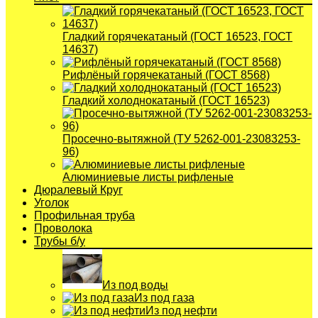
Гладкий горячекатаный (ГОСТ 16523, ГОСТ
14637)
Рифлёный горячекатаный (ГОСТ 8568)
Гладкий холоднокатаный (ГОСТ 16523)
Просечно-вытяжной (ТУ 5262-001-23083253-
96)
Алюминиевые листы рифленые
Дюралевый Круг
Уголок
Профильная труба
Проволока
Трубы б/у
Из под воды
Из под газа
Из под нефти