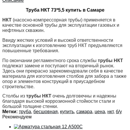
Описание
Труба НКТ 73*5,5 купить в Самаре
НКТ
(насосно-компрессорная трубы) применяется в
качестве основной трубы для эксплуатации газовых и
нефтяных скважин.
Ввиду жестких условий и высокой ответственности
эксплуатации к изготовлению труб НКТ предъявляются
повышенные требования.
По окончании регламентного срока службы
трубы НКТ
подлежат замене и поступают на вторичный рынок.
Здесь они прекрасно зарекомендовали себя в качестве
материала для изготовления столбов для забора а также
опор и элементов конструкций в приусадебном
строительстве.
Столбы из
трубы НКТ
очень долговечны и надежны
благодаря высокой коррозионной стойкости стали и
большой толщине стенки.
Метки:
труба
,
бесшовная
,
купить
,
самара
,
цена
,
нкт
,
б/у
Рекомендуем