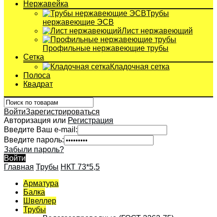
Нержавейка
Трубы
нержавеющие ЭСВ
Лист нержавеющий
Профильные нержавеющие трубы
Сетка
Кладочная сетка
Полоса
Квадрат
Войти
Зарегистрироваться
Авторизация или
Регистрация
Введите Ваш e-mail:
Введите пароль:
Забыли пароль?
Войти
Главная
Трубы
НКТ 73*5,5
Арматура
Балка
Швеллер
Трубы