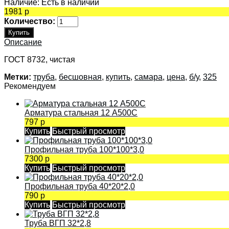
Наличие:
Есть в наличии
1981 р
Количество:
Описание
ГОСТ 8732, чистая
Метки:
труба
,
бесшовная
,
купить
,
самара
,
цена
,
б/у
,
325
Рекомендуем
Арматура стальная 12 А500С
797 р
Купить
Быстрый просмотр
Профильная труба 100*100*3,0
7300 р
Купить
Быстрый просмотр
Профильная труба 40*20*2,0
790 р
Купить
Быстрый просмотр
Труба ВГП 32*2,8