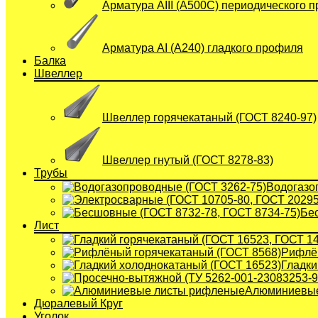
Арматура АIII (А500С) периодического 
Арматура АI (A240) гладкого профиля
Балка
Швеллер
Швеллер горячекатаный (ГОСТ 8240-97)
Швеллер гнутый (ГОСТ 8278-83)
Трубы
Водогазо
Бе
Лист
Рифлён
Гладки
Алюминиевые
Дюралевый Круг
Уголок