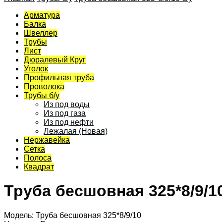
Арматура
Балка
Швеллер
Трубы
Лист
Дюралевый Круг
Уголок
Профильная труба
Проволока
Трубы б/у
Из под воды
Из под газа
Из под нефти
Лежалая (Новая)
Нержавейка
Сетка
Полоса
Квадрат
Труба бесшовная 325*8/9/1
Модель:
Труба бесшовная 325*8/9/10