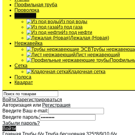
Профильная труба
Проволока
Трубы б/у
Из под воды
Из под газа
Из под нефти
Лежалая (Новая)
Нержавейка
Трубы нержавеющ
Лист нержавеющий
Профильны
Сетка
Кладочная сетка
Полоса
Квадрат
Войти
Зарегистрироваться
Авторизация или
Регистрация
Введите Ваш e-mail:
Введите пароль:
Забыли пароль?
Войти
Главная
Трубы б/у
Труба бесшовная 325*8/9/10 б/у