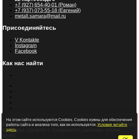
+7 (927) 654-40-01 (Роман)
+7 (937) 073-55-18 (Евгений)
metall.samara@mail.ru
Присоединяйтесь
V Kontakte
Instagram
Facebook
Как нас найти
На этом сайте используются Cookies. Cookies нужны для обеспечения
Metall63.ru - Интернет-магазин металлопроката в Самаре:
работы сайта и анализа того, как он используется.
Условия читайте
арматура, профлист, профнастил, швеллер, уголок,
здесь
.
труба.