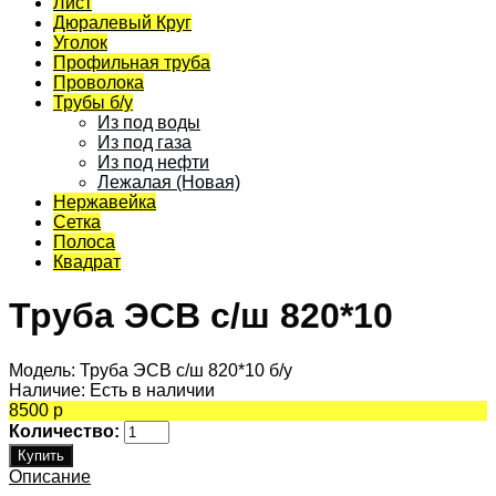
Лист
Дюралевый Круг
Уголок
Профильная труба
Проволока
Трубы б/у
Из под воды
Из под газа
Из под нефти
Лежалая (Новая)
Нержавейка
Сетка
Полоса
Квадрат
Труба ЭСВ с/ш 820*10
Модель:
Труба ЭСВ с/ш 820*10 б/у
Наличие:
Есть в наличии
8500 р
Количество:
Описание