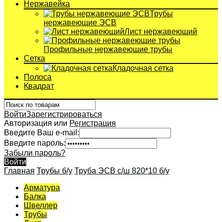
Нержавейка
Трубы
нержавеющие ЭСВ
Лист нержавеющий
Профильные нержавеющие трубы
Сетка
Кладочная сетка
Полоса
Квадрат
Войти
Зарегистрироваться
Авторизация или
Регистрация
Введите Ваш e-mail:
Введите пароль:
Забыли пароль?
Войти
Главная
Трубы б/у
Труба ЭСВ с/ш 820*10 б/у
Арматура
Балка
Швеллер
Трубы