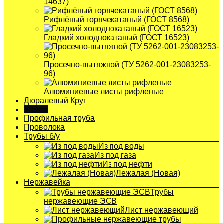
14637)
Рифлёный горячекатаный (ГОСТ 8568)
Гладкий холоднокатаный (ГОСТ 16523)
Просечно-вытяжной (ТУ 5262-001-23083253-
96)
Алюминиевые листы рифленые
Дюралевый Круг
Уголок
Профильная труба
Проволока
Трубы б/у
Из под воды
Из под газа
Из под нефти
Лежалая (Новая)
Нержавейка
Трубы
нержавеющие ЭСВ
Лист нержавеющий