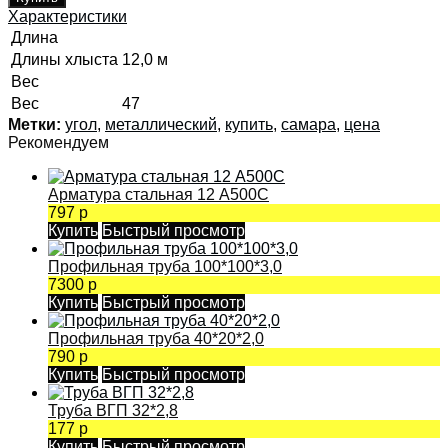
Характеристики
Длина
Длины хлыста
12,0 м
Вес
Вес
47
Метки:
угол
,
металлический
,
купить
,
самара
,
цена
Рекомендуем
Арматура стальная 12 А500С
797 р
Купить
Быстрый просмотр
Профильная труба 100*100*3,0
7300 р
Купить
Быстрый просмотр
Профильная труба 40*20*2,0
790 р
Купить
Быстрый просмотр
Труба ВГП 32*2,8
177 р
Купить
Быстрый просмотр