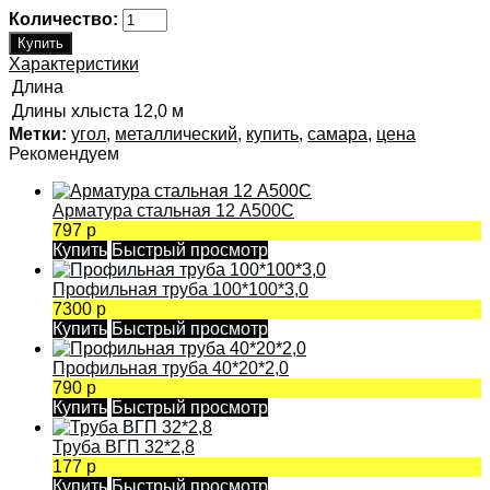
Количество:
Характеристики
Длина
Длины хлыста
12,0 м
Метки:
угол
,
металлический
,
купить
,
самара
,
цена
Рекомендуем
Арматура стальная 12 А500С
797 р
Купить
Быстрый просмотр
Профильная труба 100*100*3,0
7300 р
Купить
Быстрый просмотр
Профильная труба 40*20*2,0
790 р
Купить
Быстрый просмотр
Труба ВГП 32*2,8
177 р
Купить
Быстрый просмотр