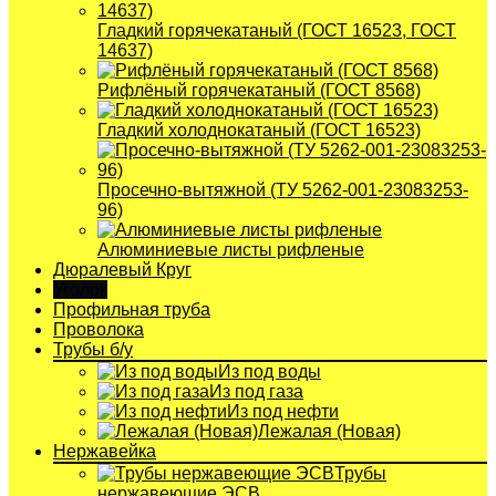
Гладкий горячекатаный (ГОСТ 16523, ГОСТ
14637)
Рифлёный горячекатаный (ГОСТ 8568)
Гладкий холоднокатаный (ГОСТ 16523)
Просечно-вытяжной (ТУ 5262-001-23083253-
96)
Алюминиевые листы рифленые
Дюралевый Круг
Уголок
Профильная труба
Проволока
Трубы б/у
Из под воды
Из под газа
Из под нефти
Лежалая (Новая)
Нержавейка
Трубы
нержавеющие ЭСВ